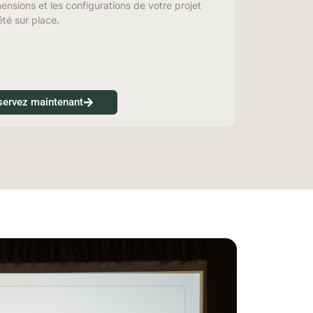
mensions et les configurations de votre projet
été sur place.
servez maintenant