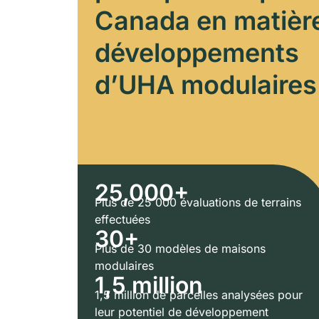
Canada en matièr
développements
d’UHA modulaires
25,000+
Plus de 25 000 évaluations de terrains
effectuées
30+
Plus de 30 modèles de maisons
modulaires
1,5 million
1,5 million de parcelles analysées pour
leur potentiel de développement